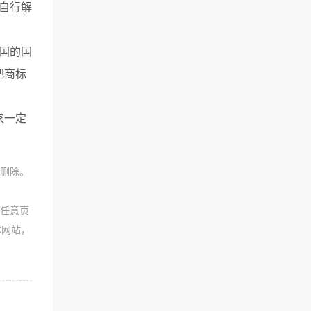
自行解
国的国
把商标
家一定
间删除。
站任意页
本网站，