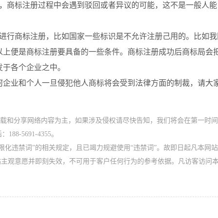
商标注册过程中会遇到驳回或者异议的可能，这不是一般人能
行商标注册，比如国家一些标识是不允许注册己用的。比如我
上便是商标注册要具备的一些条件。商标注册成功后商标局会
发于各个企业之中。
企业和个人一旦侵犯他人商标将会受到法律方面的制裁，请大
转载和分享网络内容为主，如果涉及侵权请尽快告知，我们将会在第一时
-5691-4355。
限化违禁词”的相关规定，且已竭力规避使用“违禁词”。故即日起凡本网
站主观意愿并即刻失效，不可用于客户任何行为的参考依据。凡访客访问